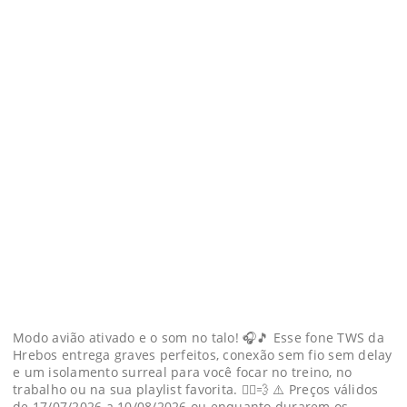
Modo avião ativado e o som no talo! 🎧🎵 Esse fone TWS da
Hrebos entrega graves perfeitos, conexão sem fio sem delay
e um isolamento surreal para você focar no treino, no
trabalho ou na sua playlist favorita. 🏃‍♂️💨 ⚠️ Preços válidos
de 17/07/2026 a 10/08/2026 ou enquanto durarem os